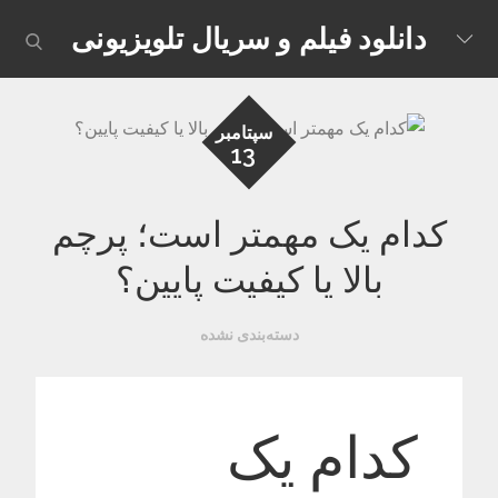
Skip
دانلود فیلم و سریال تلویزیونی
earch
to
content
سپتامبر
13
کدام یک مهمتر است؛ پرچم
بالا یا کیفیت پایین؟
دسته‌بندی نشده
کدام یک