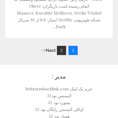
اتمام رسیده است بازیگران: Oliver
Masucci, Karoline Eichhorn, Jördis Triebel
شبکه تلویزیونی: Netflix امتیاز: 8.6 از 10 سریال
Dark…
2
1
Next
راهبری
نوشته‌ها
مدیر :
خرید بک لینک behtarinbacklink.com
لایسنس نود32
پسورد نود 32
اوکلی لایسنس رایگان نود 32
همیار نود 32