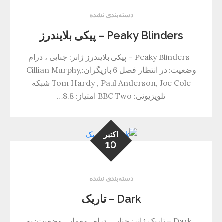
دسته‌بندی نشده
Peaky Blinders – پیکی بلایندرز
Peaky Blinders – پیکی بلایندرز ژانر: جنایی ، درام
وضعیت: در انتظار فصل 6 بازیگران:Cillian Murphy,
Tom Hardy , Paul Anderson, Joe Cole شبکه
تلویزیونی: BBC Two امتیاز: 8.8…
اکتبر
10
دسته‌بندی نشده
Dark – تاریک
Dark – تاریک ژانر: جنایی، درام، معمایی وضعیت: به