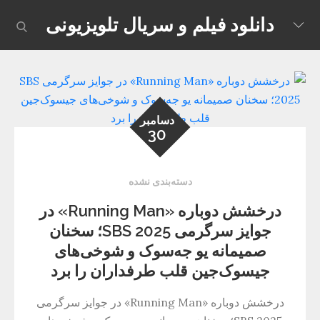
Skip
دانلود فیلم و سریال تلویزیونی
earch
to
content
دسامبر
30
دسته‌بندی نشده
درخشش دوباره «Running Man» در
جوایز سرگرمی SBS 2025؛ سخنان
صمیمانه یو جه‌سوک و شوخی‌های
جیسوک‌جین قلب طرفداران را برد
درخشش دوباره «Running Man» در جوایز سرگرمی