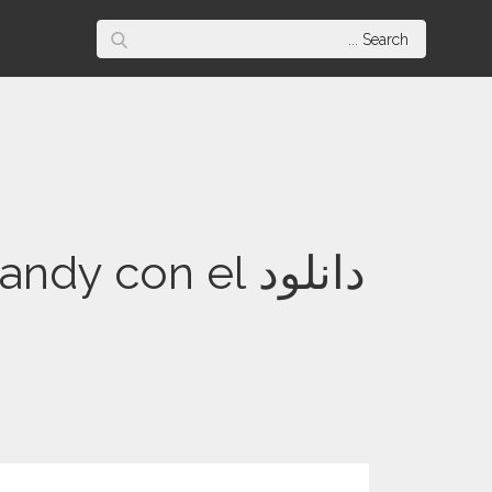
Skip
Search
to
for:
content
دانلود con el