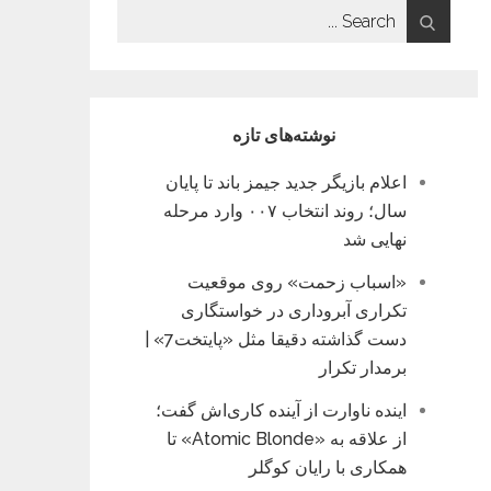
Search
for:
نوشته‌های تازه
اعلام بازیگر جدید جیمز باند تا پایان
سال؛ روند انتخاب ۰۰۷ وارد مرحله
نهایی شد
«اسباب زحمت» روی موقعیت
تکراری آبروداری در خواستگاری
دست گذاشته دقیقا مثل «پایتخت7» |
برمدار تکرار
اینده ناوارت از آینده کاری‌اش گفت؛
از علاقه به «Atomic Blonde» تا
همکاری با رایان کوگلر