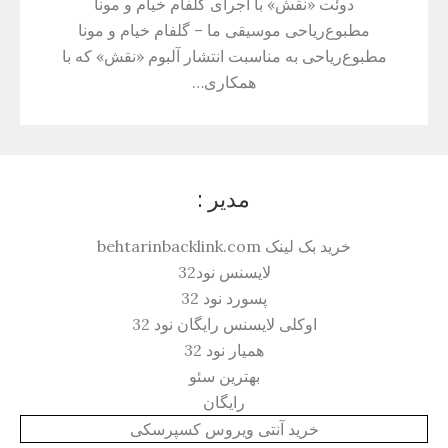
دوئت «نقش» با اجرای گلفام خیام و مونا
مطبوع‌ریاحی موسیقی ما – گلفام خیام و مونا
مطبوع‌ریاحی به مناسبت انتشار آلبوم «نقش» که با
همکاری…
مدیر :
خرید بک لینک behtarinbacklink.com
لایسنس نود32
پسورد نود 32
اوکلی لایسنس رایگان نود 32
همیار نود 32
بهترین سئو
رایگان
خرید آنتی ویروس کسپرسکی