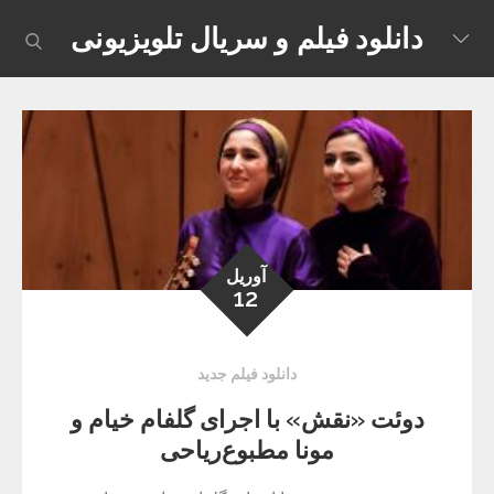
Skip
دانلود فیلم و سریال تلویزیونی
earch
to
content
آوریل
12
دانلود فیلم جدید
دوئت «نقش» با اجرای گلفام خیام و
مونا مطبوع‌ریاحی