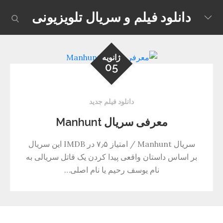
Skip
دانلود فیلم و سریال تلویزیونی
earch
to
content
ژانویه
05
دانلود فیلم جدید
معرفی سریال Manhunt
سریال Manhunt / امتیاز ۷٫۵ در IMDB این سریال
بر اساس داستان واقعی پیدا کردن یک قاتل سریالی به
نام یوسف رحیم یا نام اصلی…