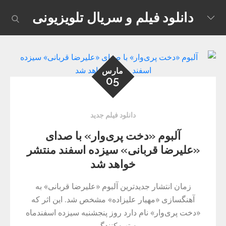
Skip
دانلود فیلم و سریال تلویزیونی
earch
to
content
مارس
05
دانلود فیلم جدید
آلبوم «دخت پری‌وار» با صدای
«علیرضا قربانی» سیزده اسفند منتشر
خواهد شد
زمان انتشار جدیدترین آلبوم «علیرضا قربانی» به
آهنگسازی «مهیار علیزاده» مشخص شد. این اثر که
«دخت پری‌وار» نام دارد روز پنجشنبه سیزده اسفندماه
به تهیه‌کنندگی…