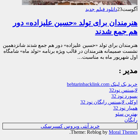
آگوست
23
دانلود فیلم جدید
هنرمندان برای تولد «حسین علیزاده» دور
هم جمع شدند
هنرمندان برای تولد «حسین علیزاده» دور هم جمع شدند شانزدهمین
نشست صمیمانه هنرمندان در قالب ویژه برنامه «تولد ماه» شامگاه
اول شهریور ماه به مناسبت…
مدیر :
خرید بک لینک behtarinbacklink.com
لایسنس نود32
پسورد نود 32
اوکلی لایسنس رایگان نود 32
همیار نود 32
بهترین سئو
رایگان
خرید آنتی ویروس کسپرسکی
.
Theme: Reblog by
Moral Themes