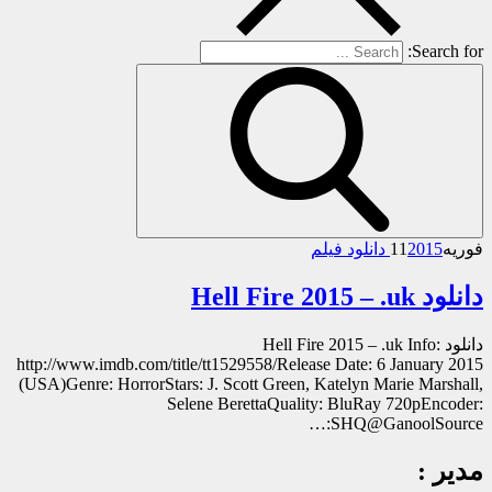
Search for:
فوریه
2015 دانلود فیلم
11
دانلود Hell Fire 2015 – .uk
دانلود Hell Fire 2015 – .uk Info:
http://www.imdb.com/title/tt1529558/Release Date: 6 January 2015
(USA)Genre: HorrorStars: J. Scott Green, Katelyn Marie Marshall,
Selene BerettaQuality: BluRay 720pEncoder:
SHQ@GanoolSource:…
مدیر :