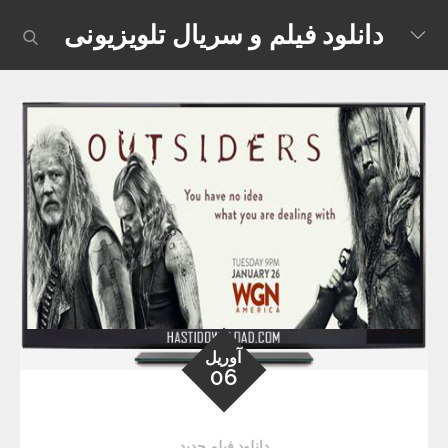
Skip
دانلود فیلم و سریال تلویزیونی
earch
to
content
آوریل
06
دانلود فیلم جدید