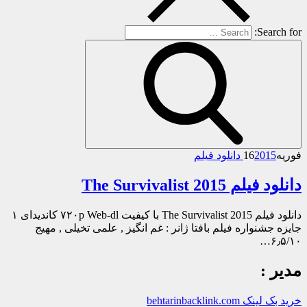
Search for:
فوریه
2015 دانلود فیلم
16
دانلود فیلم The Survivalist 2015
دانلود فیلم The Survivalist 2015 با کیفیت ۷۲۰p Web-dl کاندیدای ۱
جایزه جشنواره فیلم بافتا ژانر : غم انگیز , علمی تخیلی , مهیج
۶٫۵/۱۰…
مدیر :
خرید بک لینک behtarinbacklink.com