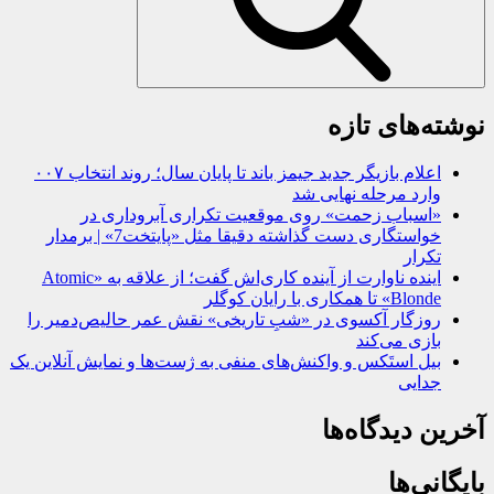
نوشته‌های تازه
اعلام بازیگر جدید جیمز باند تا پایان سال؛ روند انتخاب ۰۰۷
وارد مرحله نهایی شد
«اسباب زحمت» روی موقعیت تکراری آبروداری در
خواستگاری دست گذاشته دقیقا مثل «پایتخت7» | برمدار
تکرار
اینده ناوارت از آینده کاری‌اش گفت؛ از علاقه به «Atomic
Blonde» تا همکاری با رایان کوگلر
روزگار آکسوی در «شبِ تاریخی» نقش عمر حالیص‌دمیر را
بازی می‌کند
بیل استَکس و واکنش‌های منفی به ژست‌ها و نمایش آنلاین یک
جدایی
آخرین دیدگاه‌ها
بایگانی‌ها