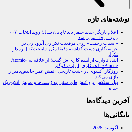
نوشته‌های تازه
اعلام بازیگر جدید جیمز باند تا پایان سال؛ روند انتخاب ۰۰۷
وارد مرحله نهایی شد
«اسباب زحمت» روی موقعیت تکراری آبروداری در
خواستگاری دست گذاشته دقیقا مثل «پایتخت7» | برمدار
تکرار
اینده ناوارت از آینده کاری‌اش گفت؛ از علاقه به «Atomic
Blonde» تا همکاری با رایان کوگلر
روزگار آکسوی در «شبِ تاریخی» نقش عمر حالیص‌دمیر را
بازی می‌کند
بیل استَکس و واکنش‌های منفی به ژست‌ها و نمایش آنلاین یک
جدایی
آخرین دیدگاه‌ها
بایگانی‌ها
آگوست 2026