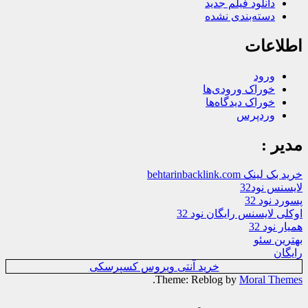
دانلود فیلم جدید
دسته‌بندی نشده
اطلاعات
ورود
خوراک ورودی‌ها
خوراک دیدگاه‌ها
وردپرس
مدیر :
خرید بک لینک behtarinbacklink.com
لایسنس نود32
پسورد نود 32
اوکلی لایسنس رایگان نود 32
همیار نود 32
بهترین سئو
رایگان
خرید آنتی ویروس کسپرسکی
.
Theme: Reblog by
Moral Themes