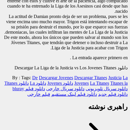
entrene con ellos y cultive el arte de la paciencia, algo complicado
cuando te ha entrenado la Liga de los Asesinos casi desde que has
nacido.
La actitud de Damian pronto deja de ser un problema, pues se les
viene encima uno mucho mayor. Trigon está intentando escapar de
su prisión para destruir el mundo, por lo que esparce sus fuerzas
demoniacas, las cuales infiltran las mentes de La Liga de la Justicia.
De este modo, ahora los únicos que pueden salvar al mundo son los
Jóvenes Titanes, que tendrán que detener o incluso destruir a La
Liga de la Justicia para acabar con Trigon.
La entrada aparece primero en .
دانلود Descargar La Liga de la Justicia vs Los Jovenes Titanes
By :
Tags:
De
Descargar Jovenes
Descargar Titanes
Justicia
La
Titanes la
La Titanes
Jovenes
دانلود Jovenes
دانلود La
دانلود Titanes
دانلود سریال تلویزیونی
دانلود سریال خارجی
دانلود فیلم bluray
دانلود فیلم جدید
دانلود فیلم لینک مستقیم
فیلم خارجی
راهبری نوشته