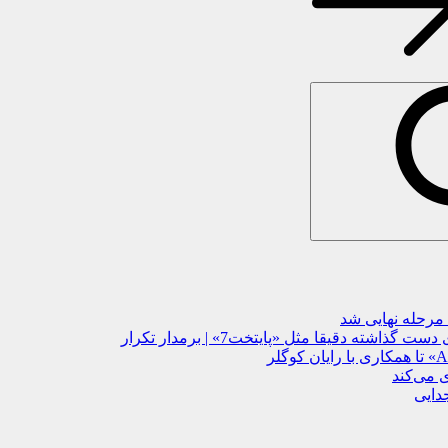
دقیقا مثل «پایتخت7» | برمدار تکرار
 می‌کند
دایی