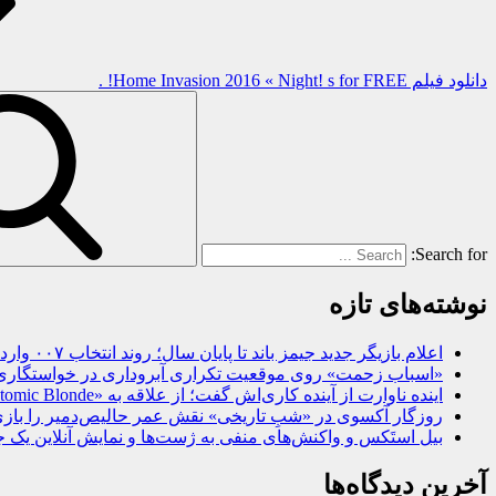
دانلود فیلم Home Invasion 2016 « Night! s for FREE! .
Search for:
نوشته‌های تازه
اعلام بازیگر جدید جیمز باند تا پایان سال؛ روند انتخاب ۰۰۷ وارد مرحله نهایی شد
«اسباب زحمت» روی موقعیت تکراری آبروداری در خواستگاری دست گذاشته 
اینده ناوارت از آینده کاری‌اش گفت؛ از علاقه به «Atomic Blonde» تا همکاری با رایان کوگلر
روزگار آکسوی در «شبِ تاریخی» نقش عمر حالیص‌دمیر را بازی
بیل استَکس و واکنش‌های منفی به ژست‌ها و نمایش آنلاین یک ج
آخرین دیدگاه‌ها