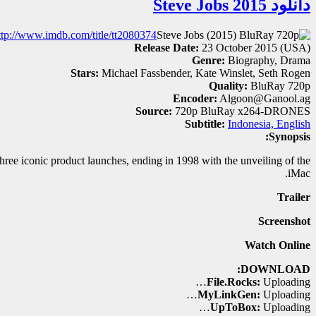
دانلود Steve Jobs 2015
ttp://www.imdb.com/title/tt2080374/
Release Date:
23 October 2015 (USA)
Genre:
Biography, Drama
Stars:
Michael Fassbender, Kate Winslet, Seth Rogen
Quality:
BluRay 720p
Encoder:
Algoon@Ganool.ag
Source:
720p BluRay x264-DRONES
Subtitle:
Indonesia, English
Synopsis:
t three iconic product launches, ending in 1998 with the unveiling of the
iMac.
Trailer
Screenshot
Watch Online
DOWNLOAD:
File.Rocks:
Uploading…
MyLinkGen:
Uploading…
UpToBox:
Uploading…