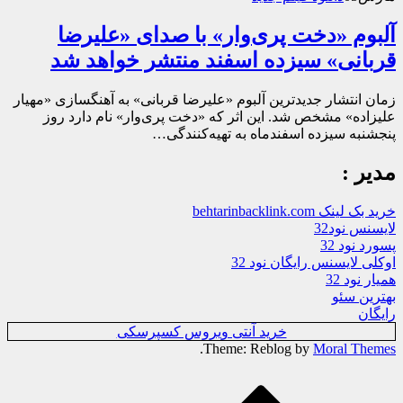
آلبوم «دخت پری‌وار» با صدای «علیرضا
قربانی» سیزده اسفند منتشر خواهد شد
زمان انتشار جدیدترین آلبوم «علیرضا قربانی» به آهنگسازی «مهیار
علیزاده» مشخص شد. این اثر که «دخت پری‌وار» نام دارد روز
پنجشنبه سیزده اسفندماه به تهیه‌کنندگی…
مدیر :
خرید بک لینک behtarinbacklink.com
لایسنس نود32
پسورد نود 32
اوکلی لایسنس رایگان نود 32
همیار نود 32
بهترین سئو
رایگان
خرید آنتی ویروس کسپرسکی
.
Theme: Reblog by
Moral Themes