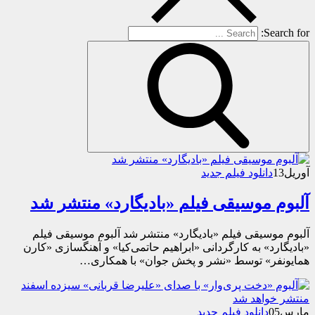
Search for:
آوریل
13
دانلود فیلم جدید
آلبوم موسيقی فيلم «باديگارد» منتشر شد
آلبوم موسيقی فيلم «باديگارد» منتشر شد آلبوم موسیقی فیلم
«بادیگارد» به کارگردانی «ابراهیم حاتمی‌کیا» و آهنگسازی «کارن
همایونفر» توسط «نشر و پخش جوان» با همکاری…
مارس
05
دانلود فیلم جدید