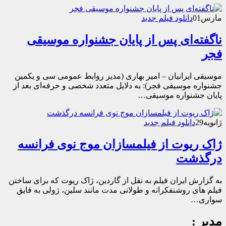
مارس
01
دانلود فیلم جدید
ناگفته‌ای پس از پایان جشنواره موسیقی
فجر
موسیقی ایرانیان – امیر بهاری (مدیر روابط عمومی سی و یکمین
جشنواره موسیقی فجر): به دلایل متعدد شخصی و حرفه‌ای بعد از
پایان جشنواره موسیقی…
ژانویه
29
دانلود فیلم جدید
ژاک ریوت از فیلمسازان موج نوی فرانسه
درگذشت
به گزارش ایران فیلم به نقل از گاردین، ژاک ریوت که برای ساختن
فیلم های روشنفکرانه و طولانی مدت مانند سلین، ژولی به قایق
سواری…
مدیر :