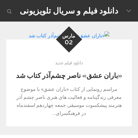
Skip
دانلود فیلم و سریال تلویزیونی
earch
to
content
مارس
02
دانلود فیلم جدید
«باران عشق» ناصر چشم‌آذر کتاب شد
مراسم رونمایی از کتاب «باران عشق» با موضوع
معرفی زندگینامه و فعالیت های هنری ناصر چشم آذر
هنرمند پیشکسوت موسیقی جمعه چهاردهم اسفندماه
در فرهنگسرای…