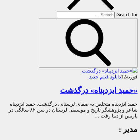
Search for:
فوریه
12
دانلود فیلم جدید
«حمید ایزدپناه» درگذشت
حمید ایزدپناه متخلص به صفای لرستانی درگذشت. حمید ایزدپناه
شاعر و پژوهشگر تاریخ و موسیقی لرستان در سن ۸۲ سالگی در
پاریس از دنیا رفت.…
مدیر :