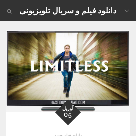
Skip
دانلود فیلم و سریال تلویزیونی
earch
to
content
آوریل
05
دانلود فیلم جدید