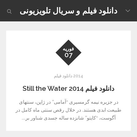
Skip
دانلود فیلم و سریال تلویزیونی
earch
to
content
فوریه
07
2014 دانلود فیلم
دانلود فیلم Still the Water 2014
در جزیره نیمه گرمسیری “آمامی” در ژاپن، سنتهای
طبیعت ابدی هستند. در خلال رقص سنتی ماه کامل در
آگوست، “کایتو” شانزده ساله جسدی شناور بر…