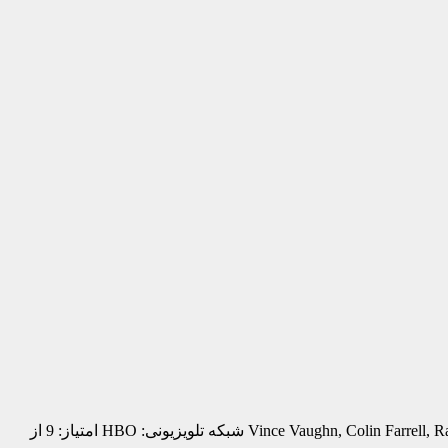
True Detective – کاراگاه واقعی ژان: جنایی ، درام ، معمایی وضعیت: در انتظار فصل 4 بازیگران: Vince Vaughn, Colin Farrell, Rachel McAdams , Matthew McConaughey شبکه تلویزیونی: HBO امتیاز: 9 از