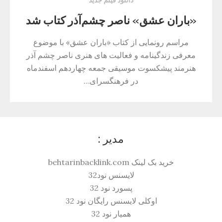
دانلود فیلم جدید
«باران عشق» ناصر چشم‌آذر کتاب شد
مراسم رونمایی از کتاب «باران عشق» با موضوع
معرفی زندگینامه و فعالیت های هنری ناصر چشم آذر
هنرمند پیشکسوت موسیقی جمعه چهاردهم اسفندماه
در فرهنگسرای…
مدیر :
خرید بک لینک behtarinbacklink.com
لایسنس نود32
پسورد نود 32
اوکلی لایسنس رایگان نود 32
همیار نود 32