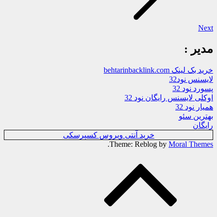
Next
مدیر :
خرید بک لینک behtarinbacklink.com
لایسنس نود32
پسورد نود 32
اوکلی لایسنس رایگان نود 32
همیار نود 32
بهترین سئو
رایگان
خرید آنتی ویروس کسپرسکی
.
Theme: Reblog by
Moral Themes