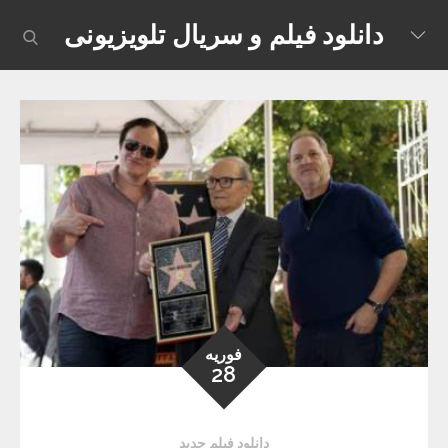
Skip
دانلود فیلم و سریال تلویزیونی
earch
to
content
فوریه
28
دانلود فیلم جدید