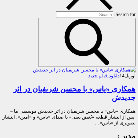
Search for:
آوریل
14
دانلود فیلم جدید
همکاری «یاس» با محسن شریفیان در اثر
جدیدش
همکاری «یاس» با محسن شریفیان در اثر جدیدش موسیقی ما –
پس از انتشار قطعه «بُغض یعنی» با صدای «یاس» و «آمین»، انتشار
تصویری از «یاس»…
مدیر :