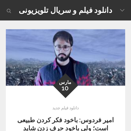
Skip
دانلود فیلم و سریال تلویزیونی
earch
to
content
مارس
10
دانلود فیلم جدید
امیر فردوس: باخود فکر کردن طبیعی
است؛ ولی باخود حرف زدن شاید