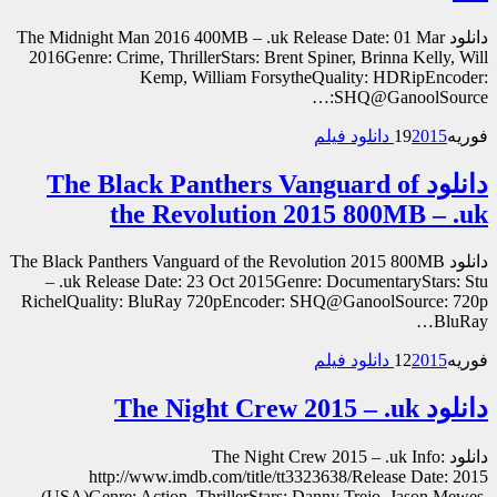
دانلود The Midnight Man 2016 400MB – .uk Release Date: 01 Mar
2016Genre: Crime, ThrillerStars: Brent Spiner, Brinna Kelly, Will
Kemp, William ForsytheQuality: HDRipEncoder:
SHQ@GanoolSource:…
فوریه
2015 دانلود فیلم
19
دانلود The Black Panthers Vanguard of
the Revolution 2015 800MB – .uk
دانلود The Black Panthers Vanguard of the Revolution 2015 800MB
– .uk Release Date: 23 Oct 2015Genre: DocumentaryStars: Stu
RichelQuality: BluRay 720pEncoder: SHQ@GanoolSource: 720p
BluRay…
فوریه
2015 دانلود فیلم
12
دانلود The Night Crew 2015 – .uk
دانلود The Night Crew 2015 – .uk Info:
http://www.imdb.com/title/tt3323638/Release Date: 2015
(USA)Genre: Action, ThrillerStars: Danny Trejo, Jason Mewes,