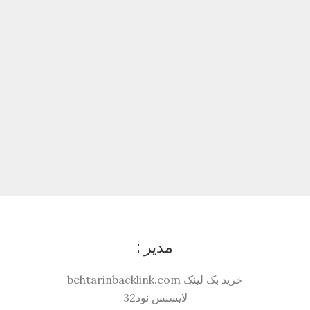
مدیر :
خرید بک لینک behtarinbacklink.com
لایسنس نود32