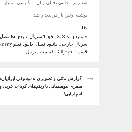
شد ژانر : علمی تخیلی زبان : انگلیسی اامتیاز : 7.1/10 ستارگان : Hannah John-Kamen, Aaron […]
نوشته اولین بار در پدیدار شد.
By :
8 سریال
8 Killjoys
8
Tags:
Killjoys فصل
سریال خارجی
دانلود فصل
دانلود فیلم bluray
قسمت Killjoys
قسمت سریال
گزارش متنی و تصویری «موسیقی ایرانیان» 
راهبری
سفری موسیقایی با ریتم‌های کردی، عربی و
اسپانیایی!
نوشته