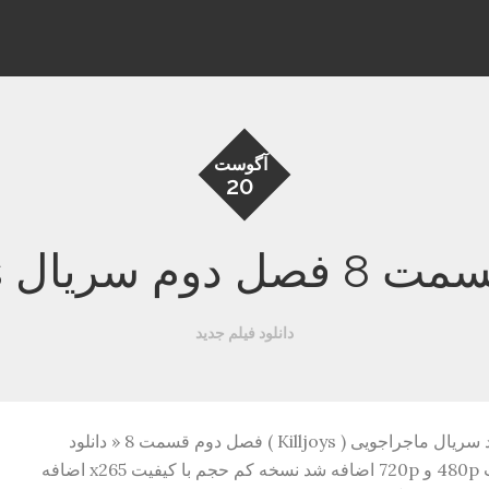
آگوست
20
م سریال Killjoys
دانلود فیلم جدید
سریال Killjoys فصل دوم قسمت هشتم دانلود سریال ماجراجویی ( Killjoys ) فصل دوم قسمت 8 « دانلود
رایگان با لینک مستقیم از هستی دانلود » کیفیت 480p و 720p اضافه شد نسخه کم حجم با کیفیت x265 اضافه