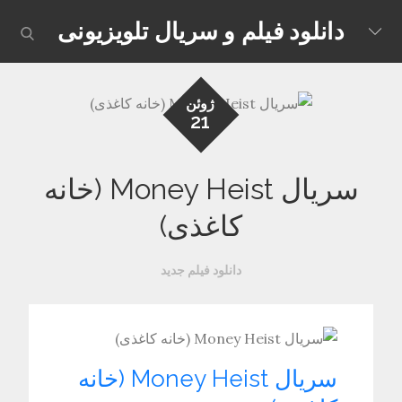
Skip
دانلود فیلم و سریال تلویزیونی
earch
to
content
ژوئن
21
سریال Money Heist (خانه
کاغذی)
دانلود فیلم جدید
سریال Money Heist (خانه