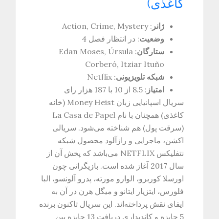
کاغذی)
ژانر
: Action, Crime, Mystery
وضعیت
: در انتظار فصل 4
ستارگان
: Edan Moses, Úrsula
Corberó, Itziar Ituño
شبکه تلویزیونی
: Netflix
امتیاز
: 8.5 از 10 با 187 هزار رای
سریال اسپانیایی زبان Money Heist (خانه
کاغذی) همچنان با نام La Casa de Papel
(سرقت پول) هم شناخته می‌شود. سریالی
اکشن، ماجرایی و رازآلود محصول شبکه
نتفلیکس NETFLIX می‌باشد که پخش آن از
سال 2017 آغاز شده است. بازیگرانی چون
اورسلا کوربرو، الوارو مورته، پدرو آلونسو، البا
فلورس، ایتزیار ایتانو و میگل هرن در آن به
ایفای نقش پرداخته‌اند. این سریال تاکنون برنده
5 جایزه و کاندیداری دریافت 13 جایزه بین