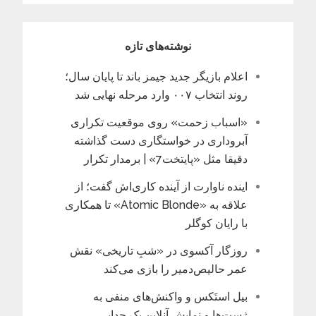
نوشته‌های تازه
اعلام بازیگر جدید جیمز باند تا پایان سال؛
روند انتخاب ۰۰۷ وارد مرحله نهایی شد
«اسباب زحمت» روی موقعیت تکراری
آبروداری در خواستگاری دست گذاشته
دقیقا مثل «پایتخت7» | برمدار تکرار
اینده ناوارت از آینده کاری‌اش گفت؛ از
علاقه به «Atomic Blonde» تا همکاری
با رایان کوگلر
روزگار آکسوی در «شبِ تاریخی» نقش
عمر حالیص‌دمیر را بازی می‌کند
بیل استَکس و واکنش‌های منفی به
ژست‌ها و نمایش آنلاین یک جدایی