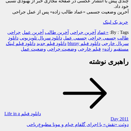
چندی پیش با انتشار عکسی در صفحه مجازی خبر از بهبودی نسبی
خود داد.
آخرین وضعیت جسمی «عماد طالب زاده» پس از عمل جراحی
خرید بک لینک
Tags:
By :
«عماد
آخرین جراحی
آخرین طالب
آخرین عمل
جراحی
طالب
جسمی جراحی
جسمی عمل
دانلود سریال تلویزیونی
دانلود
سریال خارجی
دانلود فیلم bluray
دانلود فیلم جدید
دانلود فیلم لینک
مستقیم
زاده»
فیلم خارجی
وضعیت جراحی
وضعیت عمل
راهبری نوشته
دانلود فیلم Life in a
Day 2011
دوئت «نقش» با اجرای گلفام خیام و مونا مطبوع‌ریاحی