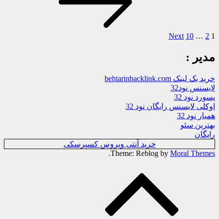
Next
10
…
2
1
مدیر :
خرید بک لینک behtarinbacklink.com
لایسنس نود32
پسورد نود 32
اوکلی لایسنس رایگان نود 32
همیار نود 32
بهترین سئو
رایگان
خرید آنتی ویروس کسپرسکی
.
Theme: Reblog by
Moral Themes