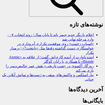
نوشته‌های تازه
اعلام بازیگر جدید جیمز باند تا پایان سال؛ روند انتخاب ۰۰۷
وارد مرحله نهایی شد
«اسباب زحمت» روی موقعیت تکراری آبروداری در
خواستگاری دست گذاشته دقیقا مثل «پایتخت7» | برمدار
تکرار
اینده ناوارت از آینده کاری‌اش گفت؛ از علاقه به «Atomic
Blonde» تا همکاری با رایان کوگلر
روزگار آکسوی در «شبِ تاریخی» نقش عمر حالیص‌دمیر را
بازی می‌کند
بیل استَکس و واکنش‌های منفی به ژست‌ها و نمایش آنلاین یک
جدایی
آخرین دیدگاه‌ها
بایگانی‌ها