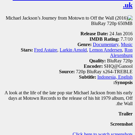
.uk
Release Date:
24 Jan 2016
IMDB Rating:
7.7/10
Genre:
Documentary
,
Music
Stars:
Fred Astaire
,
Larkin Arnold
,
Lemon Andersen
,
Ron
Alexenburg
Quality:
BluRay 720p
Encoder:
SHQ@Ganool
Source:
720p BluRay x264-TREBLE
Subtitle:
Indonesia, English
Synopsis:
A look at the life of the late pop star Michael Jackson from his early
days at Motown Records to the release of his hit 1979 album, Off
the Wall.
Trailer
Screenshot
Click here to watch screenshots