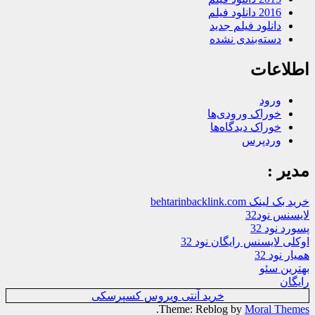
2016 دانلود فیلم
دانلود فیلم جدید
دسته‌بندی نشده
اطلاعات
ورود
خوراک ورودی‌ها
خوراک دیدگاه‌ها
وردپرس
مدیر :
خرید بک لینک behtarinbacklink.com
لایسنس نود32
پسورد نود 32
اوکلی لایسنس رایگان نود 32
همیار نود 32
بهترین سئو
رایگان
خرید آنتی ویروس کسپرسکی
.
Theme: Reblog by
Moral Themes