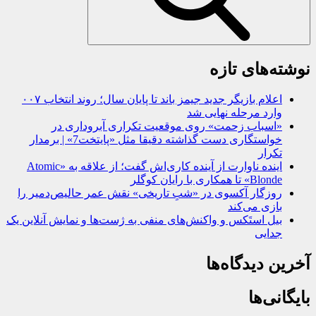
نوشته‌های تازه
اعلام بازیگر جدید جیمز باند تا پایان سال؛ روند انتخاب ۰۰۷
وارد مرحله نهایی شد
«اسباب زحمت» روی موقعیت تکراری آبروداری در
خواستگاری دست گذاشته دقیقا مثل «پایتخت7» | برمدار
تکرار
اینده ناوارت از آینده کاری‌اش گفت؛ از علاقه به «Atomic
Blonde» تا همکاری با رایان کوگلر
روزگار آکسوی در «شبِ تاریخی» نقش عمر حالیص‌دمیر را
بازی می‌کند
بیل استَکس و واکنش‌های منفی به ژست‌ها و نمایش آنلاین یک
جدایی
آخرین دیدگاه‌ها
بایگانی‌ها