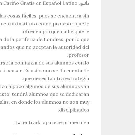
دانلود Descargar Al Maestro Con Cariño Gratis en Español Latino
as cosas fáciles, pues se encuentra sin
o en un instituto como profesor, que le
ofrecen porque nadie quiere.
 de la periferia de Londres, por lo que
candos que no aceptan la autoridad del
profesor.
arse la confianza de sus alumnos con lo
 fracasar. Es así como se da cuenta de
que necesita otra estrategia.
oco a poco algunos de sus alumnos van
esto, tendrá alumnos que se dedicarán
 aulas, en donde los alumnos no son muy
disciplinados.
La entrada aparece primero en .