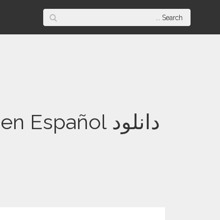
Skip
Search
to
for:
content
دانلود spañol