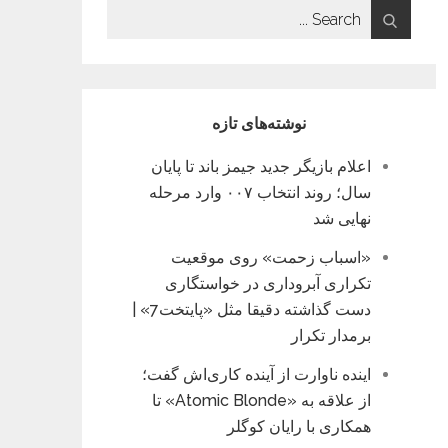
Search
for:
نوشته‌های تازه
اعلام بازیگر جدید جیمز باند تا پایان
سال؛ روند انتخاب ۰۰۷ وارد مرحله
نهایی شد
«اسباب زحمت» روی موقعیت
تکراری آبروداری در خواستگاری
دست گذاشته دقیقا مثل «پایتخت7» |
برمدار تکرار
اینده ناوارت از آینده کاری‌اش گفت؛
از علاقه به «Atomic Blonde» تا
همکاری با رایان کوگلر