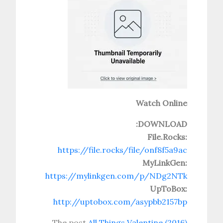
Watch Online
DOWNLOAD:
File.Rocks:
https://file.rocks/file/onf8f5a9ac
MyLinkGen:
https://mylinkgen.com/p/NDg2NTk
UpToBox:
http://uptobox.com/asypbb2157bp
The post
All Things Valentine (2016)