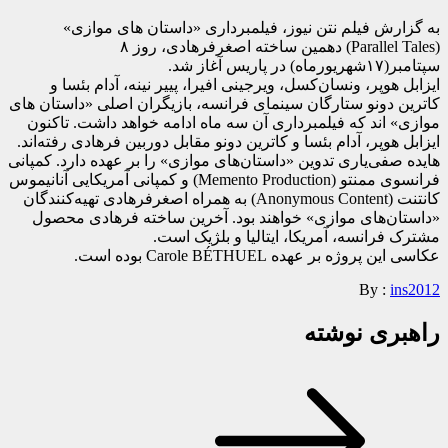
به گزارش فیلم نتن نیوز، فیلمبرداری «داستان های موازی»
(Parallel Tales) د‌همین ساخته اصغرفرهادی، روز ۸
سپتامبر(۱۷شهریور‌ماه) در پاریس آغاز شد.
ایزابل‌ هوپر، ونسان‌کسل، ویرجینی افیرا، پییر نینه، آدام بئسا و
کاترین دونو ستارگان سینمای فرانسه، بازیگران اصلی «داستان های
موازی» اند که فیلمبرداری آن سه ماه ادامه خواهد داشت. تاکنون
ایزابل هوپر، آدام بئسا و کاترین دونو مقابل دوربین فرهادی رفته‌اند.
هایده صفی‌یاری تدوین «داستان‌های موازی» را بر عهده دارد. کمپانی
فرانسوی ممنتو (Memento Production) و‌ کمپانی آمریکایی آنانیموس
کانتنت (Anonymous Content) به همراه اصغرفرهادی تهیه‌کنندگان
«داستان‌های موازی» خواهند بود. آخرین ساخته فرهادی محصول
مشترک فرانسه، آمریکا، ایتالیا و بلژیک است.
عکاسی این پروژه بر عهده Carole BÉTHUEL بوده است.
By :
ins2012
راهبری نوشته