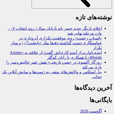
نوشته‌های تازه
اعلام بازیگر جدید جیمز باند تا پایان سال؛ روند انتخاب ۰۰۷
وارد مرحله نهایی شد
«اسباب زحمت» روی موقعیت تکراری آبروداری در
خواستگاری دست گذاشته دقیقا مثل «پایتخت7» | برمدار
تکرار
اینده ناوارت از آینده کاری‌اش گفت؛ از علاقه به «Atomic
Blonde» تا همکاری با رایان کوگلر
روزگار آکسوی در «شبِ تاریخی» نقش عمر حالیص‌دمیر را
بازی می‌کند
بیل استَکس و واکنش‌های منفی به ژست‌ها و نمایش آنلاین یک
جدایی
آخرین دیدگاه‌ها
بایگانی‌ها
آگوست 2026