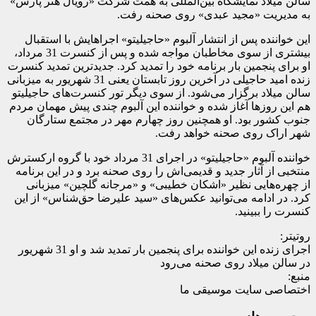
سالن میلاد نمایشگاه بین‌المللی به همت شرکت «رویال هنر پارس»
به مدیریت «مجید عبدی» روی صحنه رفت.
این خواننده پس از انتشار آلبوم «حاجیلیتو» اجراهایش با استقبال
بیشتری از سوی مخاطبان مواجه شده و پس از کنسرت 31 مرداد،
او برای پنجمین بار برنامه خود را تمدید کرد. جدیدترین تمدید کنسرت
زنده امید حاجیلی در آخرین روز تابستان یعنی 31 شهریور به میزبانی
سالن میلاد برگزار می‌شود. از سوی دیگر تور کنسرت‌های حاجیلیتو
هم این روزها آغاز شده و خواننده این آلبوم چندی پیش مهمان مردم
جنوب کشور بود. او همچنین روز چهارم مهر در مجتمع ستارگان
شهر اراک روی صحنه خواهد رفت.
خواننده آلبوم «حاجیلیتو» در اجرای 31 مرداد خود با گروه ارکسترش
منتخبی از آثار جدید و قدیمی‌اش را روی صحنه برد و در این برنامه
از چهره‌هایی نظیر «اشکان خطیبی» و «مرجانه گلچین» میزبانی
کرد. در ادامه می‌توانید عکس‌های «سید علیرضا حق‌شناس» از این
کنسرت را ببینید.
روتیتر:
اجرای زنده این خواننده برای پنجمین بار تمدید شد و او 31 شهریور
در سالن میلاد روی صحنه می‌رود
منبع:
اختصاصی سایت موسیقی ما