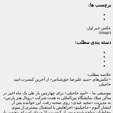
برچسب ها:
عکس خبر اول:
(image)
دسته بندی مطلب:
خلاصه مطلب:
+عکس‌های «سید علیرضا حق‌شناس» از آخرین کنسرت امید
حاجیلی
موسیقی ما – «امید حاجیلی» برای چهارمین بار طی یک ماه اخیر در
سالن میلاد نمایشگاه بین‌المللی به همت شرکت «رویال هنر پارس»
به مدیریت «مجید عبدی» روی صحنه رفت. این خواننده پس از
انتشار آلبوم «حاجیلیتو» اجراهایش با استقبال بیشتری از سوی
مخاطبان مواجه شده و پس از کنسرت 31 مرداد، او برای پنجمین بار