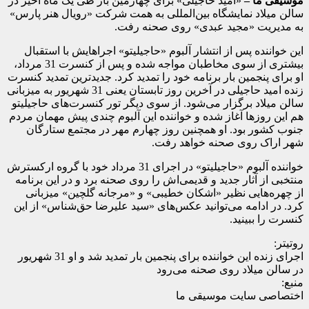
موسیقی ما –
«امید حاجیلی» برای چهارمین بار طی یک ماه اخیر در
سالن میلاد نمایشگاه بین‌المللی به همت شرکت «رویال هنر پارس»
به مدیریت «مجید عبدی» روی صحنه رفت.
این خواننده پس از انتشار آلبوم «حاجیلیتو» اجراهایش با استقبال
بیشتری از سوی مخاطبان مواجه شده و پس از کنسرت 31 مرداد،
او برای پنجمین بار برنامه خود را تمدید کرد. جدیدترین تمدید کنسرت
زنده امید حاجیلی در آخرین روز تابستان یعنی 31 شهریور به میزبانی
سالن میلاد برگزار می‌شود. از سوی دیگر تور کنسرت‌های حاجیلیتو
هم این روزها آغاز شده و خواننده این آلبوم چندی پیش مهمان مردم
جنوب کشور بود. او همچنین روز چهارم مهر در مجتمع ستارگان
شهر اراک روی صحنه خواهد رفت.
خواننده آلبوم «حاجیلیتو» در اجرای 31 مرداد خود با گروه ارکسترش
منتخبی از آثار جدید و قدیمی‌اش را روی صحنه برد و در این برنامه
از چهره‌هایی نظیر «اشکان خطیبی» و «مرجانه گلچین» میزبانی
کرد. در ادامه می‌توانید عکس‌های «سید علیرضا حق‌شناس» از این
کنسرت را ببینید.
روتیتر:
اجرای زنده این خواننده برای پنجمین بار تمدید شد و او 31 شهریور
در سالن میلاد روی صحنه می‌رود
منبع:
اختصاصی سایت موسیقی ما