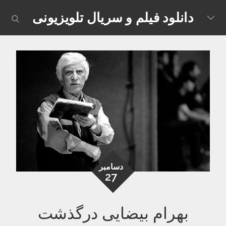
Skip
دانلود فیلم و سریال تلویزیونی
earch
to
content
دسامبر
27
بهرام بیضایی درگذشت