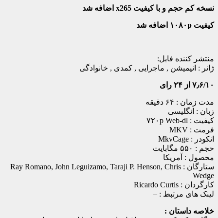
نسخه کم حجم و با کیفیت x265 اضافه شد
کیفیت ۱۰۸۰p اضافه شد
منتشر کننده فایل:
ژانر :
انیمیشن , ماجرایی , کمدی , خانوادگی
۷٫۶/۱۰ از ۲۴ رای
مدت زمان : ۶۴ دقیقه
زبان : انگلیسی
کیفیت : ۷۲۰p Web-dl
فرمت : MKV
انکودر : MkvCage
حجم : ۵۵۰ مگابایت
محصول : آمریکا
ستارگان :
Ray Romano, John Leguizamo, Taraji P. Henson, Chris
Wedge
کارگردان :
Ricardo Curtis
لینک های مرتبط :
–
خلاصه داستان :