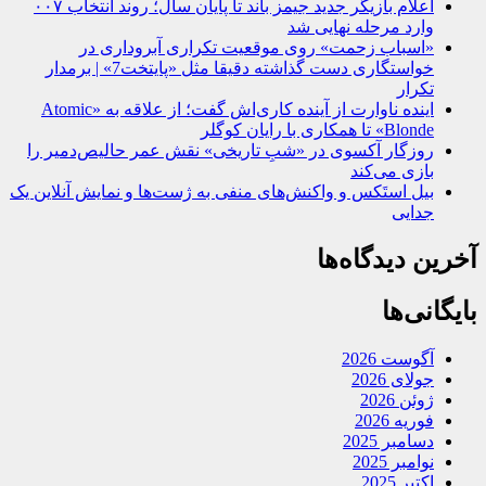
اعلام بازیگر جدید جیمز باند تا پایان سال؛ روند انتخاب ۰۰۷
وارد مرحله نهایی شد
«اسباب زحمت» روی موقعیت تکراری آبروداری در
خواستگاری دست گذاشته دقیقا مثل «پایتخت7» | برمدار
تکرار
اینده ناوارت از آینده کاری‌اش گفت؛ از علاقه به «Atomic
Blonde» تا همکاری با رایان کوگلر
روزگار آکسوی در «شبِ تاریخی» نقش عمر حالیص‌دمیر را
بازی می‌کند
بیل استَکس و واکنش‌های منفی به ژست‌ها و نمایش آنلاین یک
جدایی
آخرین دیدگاه‌ها
بایگانی‌ها
آگوست 2026
جولای 2026
ژوئن 2026
فوریه 2026
دسامبر 2025
نوامبر 2025
اکتبر 2025