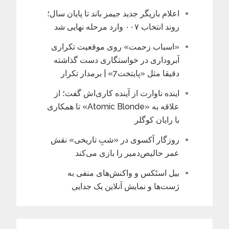
اعلام بازیگر جدید جیمز باند تا پایان سال؛
روند انتخاب ۰۰۷ وارد مرحله نهایی شد
«اسباب زحمت» روی موقعیت تکراری
آبروداری در خواستگاری دست گذاشته
دقیقا مثل «پایتخت7» | برمدار تکرار
اینده ناوارت از آینده کاری‌اش گفت؛ از
علاقه به «Atomic Blonde» تا همکاری
با رایان کوگلر
روزگار آکسوی در «شبِ تاریخی» نقش
عمر حالیص‌دمیر را بازی می‌کند
بیل استَکس و واکنش‌های منفی به
ژست‌ها و نمایش آنلاین یک جدایی