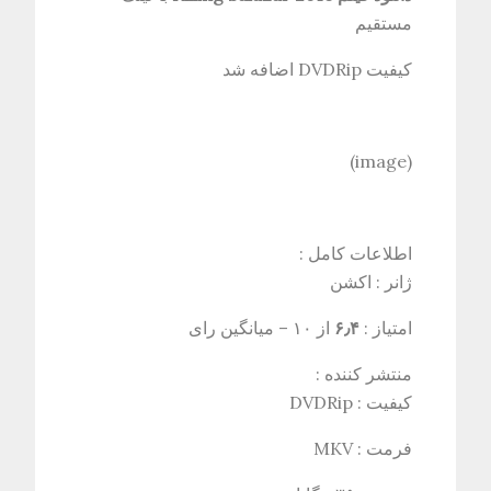
مستقیم
کیفیت DVDRip اضافه شد
(image)
اطلاعات کامل :
ژانر : اکشن
امتياز :
۶٫۴
از ۱۰ – میانگین رای
منتشر کننده :
کیفیت : DVDRip
فرمت : MKV