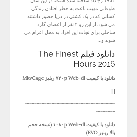
۱۹۵۲ رخ داد ساخته شده است. در این سال
طوفانی مهیب باعث به خطر افتادن زندگی
کسانی که در یک کشتی در دریا حضور داشتند
می شود. از این رو ۴ نفر از اعضای گارد
ساحلی برای نجات این افراد به محل اعزام می
شوند و…
دانلود فیلم The Finest
Hours 2016
دانلود با کیفیت ۷۲۰p Web-dl ریلیز MkvCage
| |
-=-=-=-=-=-=-=-=-=-=-=-=-=-=-=-=-=-=-
=-=-=-=-
دانلود با کیفیت ۱۰۸۰p Web-dl (نسخه حجم
بالا ریلیز EVO)