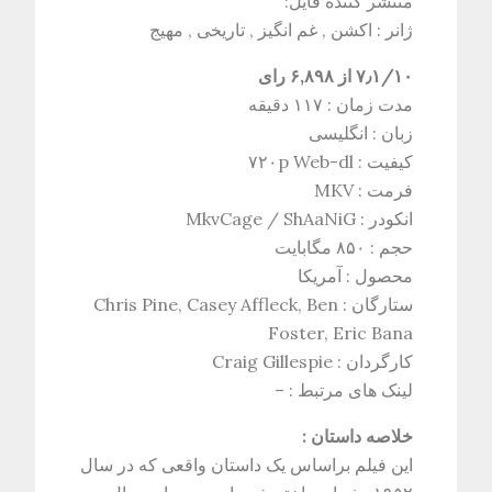
منتشر کننده فایل:
ژانر :
اکشن , غم انگیز , تاریخی , مهیج
۷٫۱/۱۰ از ۶,۸۹۸ رای
مدت زمان : ۱۱۷ دقیقه
زبان : انگلیسی
کیفیت : ۷۲۰p Web-dl
فرمت : MKV
انکودر : MkvCage / ShAaNiG
حجم : ۸۵۰ مگابایت
محصول : آمریکا
ستارگان :
Chris Pine, Casey Affleck, Ben
Foster, Eric Bana
کارگردان :
Craig Gillespie
لینک های مرتبط :
–
خلاصه داستان :
این فیلم براساس یک داستان واقعی که در سال