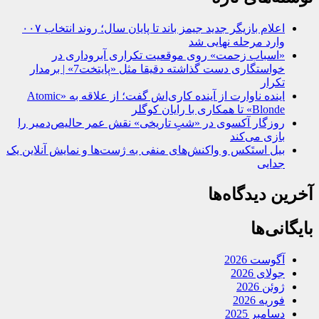
اعلام بازیگر جدید جیمز باند تا پایان سال؛ روند انتخاب ۰۰۷
وارد مرحله نهایی شد
«اسباب زحمت» روی موقعیت تکراری آبروداری در
خواستگاری دست گذاشته دقیقا مثل «پایتخت7» | برمدار
تکرار
اینده ناوارت از آینده کاری‌اش گفت؛ از علاقه به «Atomic
Blonde» تا همکاری با رایان کوگلر
روزگار آکسوی در «شبِ تاریخی» نقش عمر حالیص‌دمیر را
بازی می‌کند
بیل استَکس و واکنش‌های منفی به ژست‌ها و نمایش آنلاین یک
جدایی
آخرین دیدگاه‌ها
بایگانی‌ها
آگوست 2026
جولای 2026
ژوئن 2026
فوریه 2026
دسامبر 2025