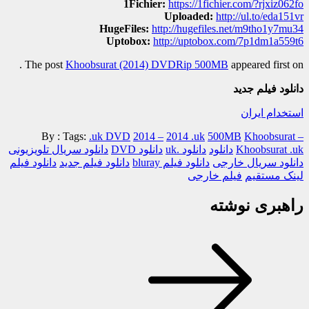
1Fichier:
https://1fichier.com/?rjxiz062fo
Uploaded:
http://ul.to/eda151vr
HugeFiles:
http://hugefiles.net/m9tho1y7mu34
Uptobox:
http://uptobox.com/7p1dm1a559t6
.
The post
Khoobsurat (2014) DVDRip 500MB
appeared first on
دانلود فیلم جدید
استخدام ایران
By :
Tags:
.uk DVD
2014 –
2014 .uk
500MB
Khoobsurat –
Khoobsurat .uk
دانلود
دانلود .uk
دانلود DVD
دانلود سریال تلویزیونی
دانلود سریال خارجی
دانلود فیلم bluray
دانلود فیلم جدید
دانلود فیلم
لینک مستقیم
فیلم خارجی
راهبری نوشته