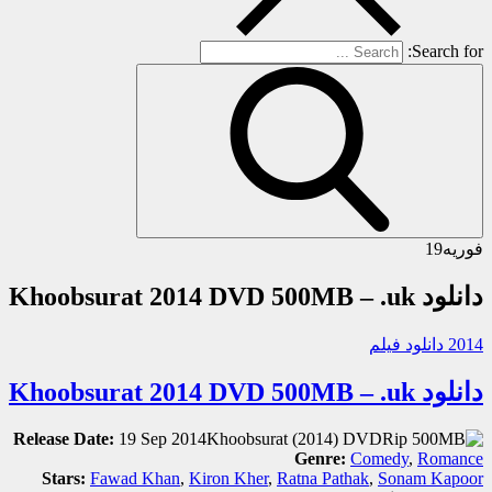
Search for:
فوریه
19
دانلود Khoobsurat 2014 DVD 500MB – .uk
2014 دانلود فیلم
دانلود Khoobsurat 2014 DVD 500MB – .uk
Release Date:
19 Sep 2014
Genre:
Comedy
,
Romance
Stars:
Fawad Khan
,
Kiron Kher
,
Ratna Pathak
,
Sonam Kapoor