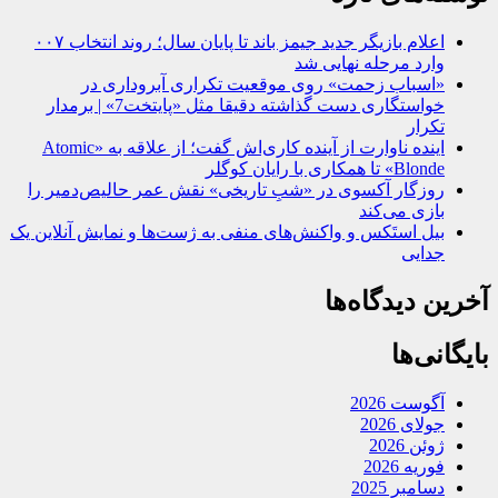
اعلام بازیگر جدید جیمز باند تا پایان سال؛ روند انتخاب ۰۰۷
وارد مرحله نهایی شد
«اسباب زحمت» روی موقعیت تکراری آبروداری در
خواستگاری دست گذاشته دقیقا مثل «پایتخت7» | برمدار
تکرار
اینده ناوارت از آینده کاری‌اش گفت؛ از علاقه به «Atomic
Blonde» تا همکاری با رایان کوگلر
روزگار آکسوی در «شبِ تاریخی» نقش عمر حالیص‌دمیر را
بازی می‌کند
بیل استَکس و واکنش‌های منفی به ژست‌ها و نمایش آنلاین یک
جدایی
آخرین دیدگاه‌ها
بایگانی‌ها
آگوست 2026
جولای 2026
ژوئن 2026
فوریه 2026
دسامبر 2025