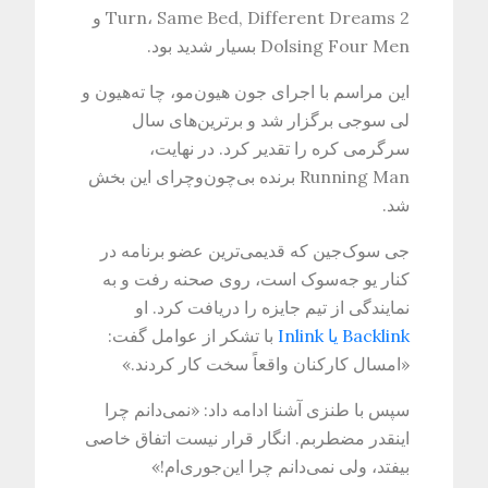
Turn، Same Bed, Different Dreams 2 و
Dolsing Four Men بسیار شدید بود.
این مراسم با اجرای جون هیون‌مو، چا ته‌هیون و
لی سوجی برگزار شد و برترین‌های سال
سرگرمی کره را تقدیر کرد. در نهایت،
Running Man برنده بی‌چون‌وچرای این بخش
شد.
جی سوک‌جین که قدیمی‌ترین عضو برنامه در
کنار یو جه‌سوک است، روی صحنه رفت و به
نمایندگی از تیم جایزه را دریافت کرد. او
Backlink یا Inlink
با تشکر از عوامل گفت:
«امسال کارکنان واقعاً سخت کار کردند.»
سپس با طنزی آشنا ادامه داد: «نمی‌دانم چرا
اینقدر مضطربم. انگار قرار نیست اتفاق خاصی
بیفتد، ولی نمی‌دانم چرا این‌جوری‌ام!»