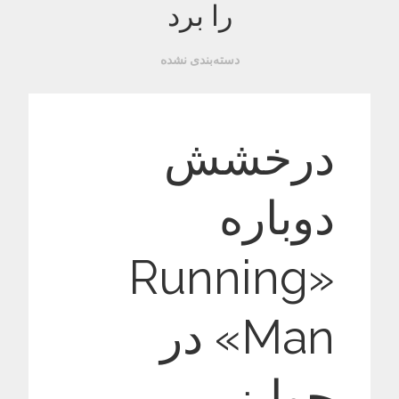
را برد
دسته‌بندی نشده
درخشش
دوباره
«Running
Man» در
جوایز