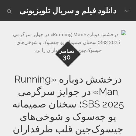
Skip
دانلود فیلم و سریال تلویزیونی
earch
to
content
دسامبر
30
درخشش دوباره «Running
Man» در جوایز سرگرمی
SBS 2025؛ سخنان صمیمانه
یو جه‌سوک و شوخی‌های
جیسوک‌جین قلب طرفداران