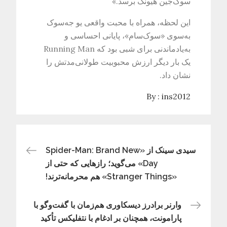
سوک‌جین هیونگ برسد.»
این لحظه، همراه با محبت واقعی یو جه‌سوک
به‌سوی «سوک‌سام»، پایانی احساسی و
به‌یادماندنی برای شبی بود که Running Man
یک بار دیگر ارزش محبوبیت طولانی‌مدتش را
نشان داد.
By :
ins2012
راهبری
سیدی سینک از «Spider-Man: Brand New
Day» می‌گوید؛ رازهایی که حتی از
«Stranger Things» هم محرمانه‌ترند!
نوشته
وارنر برادرز دیسکاوری هم‌زمان با گفت‌وگو با
پارامونت، همچنان بر ادغام با نتفلیکس تأکید