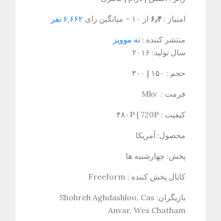
امتیاز :
۶٫۴
از ۱۰ – میانگین رای
۶,۶۶۲ نفر
منتشر کننده :
ته موویز
سال تولید: ۲۰۱۶
حجم : ۱۵۰ | ۳۰۰
فرمت : Mkv
کیفیت : ۴۸۰P | 720P
محصول: آمریکا
پخش: چهارشنبه ها
کانال پخش کننده : Freeform
بازیگران: Shohreh Aghdashloo, Cas
Anvar, Wes Chatham