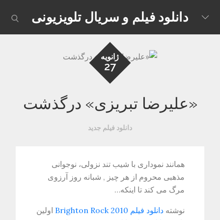
Skip
دانلود فیلم و سریال تلویزیونی
earch
to
content
ژانویه
27
«علیرضا تبریزی» درگذشت
دانلود فیلم جدید
همانند نموداری با شیب تند نزولی، نوجوانی
مذهبی محروم از هر چیز , شبانه روز آرزوی
مرگ می کند تا اینکه…
نوشته
دانلود فیلم Brighton Rock 2010
اولین