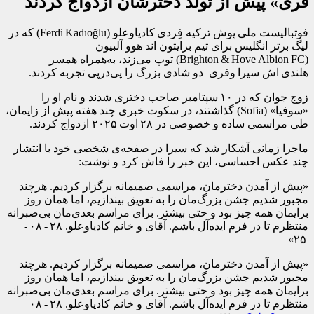
فری» پیش از تولد دخترشان ازدواج کردند
فوتبالیست ملی پوش ترکیه فِردی کادیاوعلو (Ferdi Kadıoğlu) که در
لیگ برتر انگلیس برای تیم برایتون اند هوو آلبیون
(Brighton & Hove Albion FC) توپ می‌زند، به‌همراه همسر
هلندی اش سیرا وفری دو شادی بزرگ را پی‌در‌پی تجربه کردند.
زوج جوان که در ۱۰ سپتامبر صاحب دختری شدند و نام او را
«سوفیا» (Sofia) گذاشتند، در سکوت خبری چند هفته پیش از زایمان،
طی مراسمی ساده و خصوصی در ۲۸ اوت ۲۰۲۵ ازدواج کردند.
ماجرا زمانی آشکار شد که سیرا در صفحه‌ی شخصی خود با انتشار
چند عکس احساسی، این خبر را فاش کرد و نوشت:
«پیش از آمدن دخترمان، مراسمی صمیمانه برگزار کردیم. هرچند
مجبور شدیم جشن بزرگ‌مان را به تعویق بیندازیم، اما همان روز
برایمان همه چیز بود و حتی بیشتر. برای مراسم بعدی‌مان بی‌صبرانه
منتظرم تا در فرم ایده‌آل باشم. آقای و خانم کادیاوعلو. ۲۸ - ۰۸ -
۲۵»
«پیش از آمدن دخترمان، مراسمی صمیمانه برگزار کردیم. هرچند
مجبور شدیم جشن بزرگ‌مان را به تعویق بیندازیم، اما همان روز
برایمان همه چیز بود و حتی بیشتر. برای مراسم بعدی‌مان بی‌صبرانه
منتظرم تا در فرم ایده‌آل باشم. آقای و خانم کادیاوعلو. ۲۸ - ۰۸