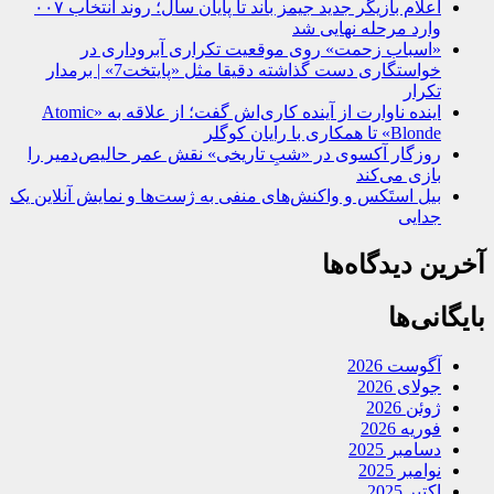
اعلام بازیگر جدید جیمز باند تا پایان سال؛ روند انتخاب ۰۰۷
وارد مرحله نهایی شد
«اسباب زحمت» روی موقعیت تکراری آبروداری در
خواستگاری دست گذاشته دقیقا مثل «پایتخت7» | برمدار
تکرار
اینده ناوارت از آینده کاری‌اش گفت؛ از علاقه به «Atomic
Blonde» تا همکاری با رایان کوگلر
روزگار آکسوی در «شبِ تاریخی» نقش عمر حالیص‌دمیر را
بازی می‌کند
بیل استَکس و واکنش‌های منفی به ژست‌ها و نمایش آنلاین یک
جدایی
آخرین دیدگاه‌ها
بایگانی‌ها
آگوست 2026
جولای 2026
ژوئن 2026
فوریه 2026
دسامبر 2025
نوامبر 2025
اکتبر 2025