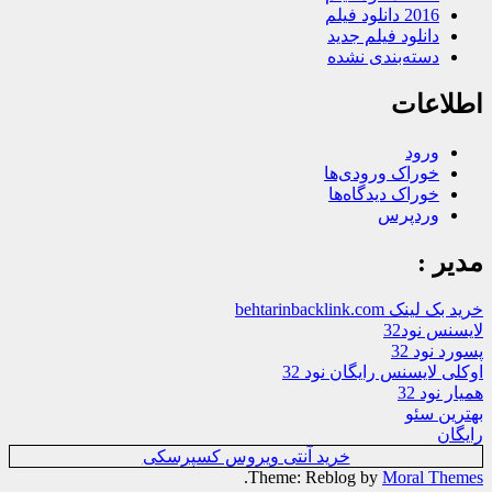
2016 دانلود فیلم
دانلود فیلم جدید
دسته‌بندی نشده
اطلاعات
ورود
خوراک ورودی‌ها
خوراک دیدگاه‌ها
وردپرس
مدیر :
خرید بک لینک behtarinbacklink.com
لایسنس نود32
پسورد نود 32
اوکلی لایسنس رایگان نود 32
همیار نود 32
بهترین سئو
رایگان
خرید آنتی ویروس کسپرسکی
.
Theme: Reblog by
Moral Themes