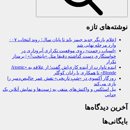
نوشته‌های تازه
اعلام بازیگر جدید جیمز باند تا پایان سال؛ روند انتخاب ۰۰۷
وارد مرحله نهایی شد
«اسباب زحمت» روی موقعیت تکراری آبروداری در
خواستگاری دست گذاشته دقیقا مثل «پایتخت7» | برمدار
تکرار
اینده ناوارت از آینده کاری‌اش گفت؛ از علاقه به «Atomic
Blonde» تا همکاری با رایان کوگلر
روزگار آکسوی در «شبِ تاریخی» نقش عمر حالیص‌دمیر را
بازی می‌کند
بیل استَکس و واکنش‌های منفی به ژست‌ها و نمایش آنلاین یک
جدایی
آخرین دیدگاه‌ها
بایگانی‌ها