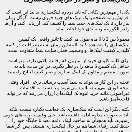
یکی از مهم‌ترین نکاتی که باید درباره لینک‌سازی بدانید این است که
افزایش رتبه صفحه با بک لینک های جدید فوری نیست. گوگل زمان
نیاز دارد تا بک لینک‌های جدید شما را کشف کند، ارزیابی کند، و آن‌ها
را در الگوریتم رتبه‌بندی خود لحاظ نماید.
معمولا بین 2 تا 6 ماه طول می‌کشد تا تاثیر واقعی یک کمپین
لینک‌سازی را مشاهده کنید. البته این زمان بسته به رقابت در کلمه
کلیدی، کیفیت لینک‌ها، و وضعیت فعلی سایت شما متفاوت است.
برای کلمه کلیدی خرید از آمازون که رقابت بالایی دارد، بهتر است
حداقل یک کمپین 6 ماهه را در نظر بگیرید. در این مدت، باید به
صورت منظم و مداوم بک لینک بسازید و صبر کنید تا نتایج را ببینید.
عجله در این کار می‌تواند به شما آسیب برساند. برخی افراد وقتی
نتیجه فوری نمی‌بینند، ناامید می‌شوند و یا دست به اقدامات
غیراصولی مانند خرید انبوه بک لینک‌های ارزان می‌زنند که می‌تواند
فاجعه‌آمیز باشد.
نکته دیگر این است که لینک‌سازی یک فعالیت یکباره نیست، بلکه
باید به صورت مداوم ادامه داشته باشد. حتی وقتی به رتبه‌های خوبی
رسیدید، باید همچنان به ساخت لینک ادامه دهید تا جایگاه خود را
حفظ کنید. رقبای شما هم در حال لینک‌سازی هستند، پس اگر شما
متوقف شوید، آن‌ها از شما جلو خواهند زد.