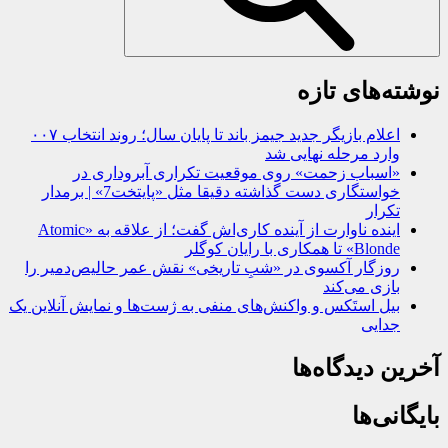
نوشته‌های تازه
اعلام بازیگر جدید جیمز باند تا پایان سال؛ روند انتخاب ۰۰۷
وارد مرحله نهایی شد
«اسباب زحمت» روی موقعیت تکراری آبروداری در
خواستگاری دست گذاشته دقیقا مثل «پایتخت7» | برمدار
تکرار
اینده ناوارت از آینده کاری‌اش گفت؛ از علاقه به «Atomic
Blonde» تا همکاری با رایان کوگلر
روزگار آکسوی در «شبِ تاریخی» نقش عمر حالیص‌دمیر را
بازی می‌کند
بیل استَکس و واکنش‌های منفی به ژست‌ها و نمایش آنلاین یک
جدایی
آخرین دیدگاه‌ها
بایگانی‌ها