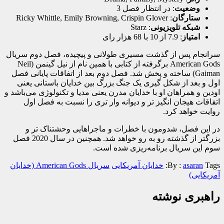
وضعیت
: در انتظار فصل 3
ستارگان
: Ricky Whittle, Emily Browning, Crispin Glover
شبکه تلویزیونی
: Starz
امتیاز
: 7.9 از 10 با 68 هزار رای
سرانجام پس از گذشت مسیری طولانی و پیچیده، فصل دوم سریال
American Gods برگرفته از کتابی با همین نام از نیل گینمن (Neil
Gaiman) ساخته و پخش شد. فصل دوم بعد از اتفاقات پایانی فصل
اول و بعد از شکل گیری یک جنگ بزرگ بین خدایان باستانی یعنی
اودین و همراهان او با خدایان مدرن یعنی مدیا و تکنولوژی می‌باشد و
اتفاقات هیجان انگیز تر و دیوانه وار تری را نسبت به فصل اول
روایت خواهد کرد.
در این فصل، شدومون با خطرات و ماجرا‌هایی وحشتناک تر و
بزرگتر از گذشته رو به رو خواهد شد. همچنین در سال 2020 فصل
سوم این سریال برنامه‌ریزی شده است.
Tags:
asaran
By :
خدایان آمریکایی
سریال American Gods (خدایان
آمریکایی)
راهبری نوشته