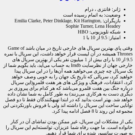
ژانر: فانتزی ، درام
وضعیت: به اتمام رسیده است
بازیگران: Emilia Clarke, Peter Dinklage, Kit Harington,
Sophie Turner, Lena Headey
شبکه تلویزیونی: HBO
امتیاز: 9.5 از 10 با 1
وقتی پای بهترین سریال‌ های خارجی تاریخ در میان باشد Game of
Thrones همیشه در آن لیست قرار خواهد داشت، این سریال با نمره
9.5 از 10 با رای بیش از 1 میلیون نفر یکی از بهترین سریال های
خارجی جهان از نظرسایت Imdb به حساب می‌آید، باید بگویم شما از
یک سریال چه چیزی می‌خواهید همه آن‌ها را در این سریال پیدا
خواهید کرد، سریالی که تاریخ یک جهان را به خوبی وصف خواهد
کرد، اعتقادات، فرهنگ و ویژگی های هر هفت قلمرو(این سریال
درباره جنگ بین هفت قلمرو می‌باشد که هر کدام برای پیروزی بر
دیگری دست به هرکاری می‌زنند) به طور کامل به شما نشان داده
خواهد شد. بهتر است بدانید که در ابتدا تهیهکنندگان فقط تا دو فصل
توانایی ساخت این سریال را داشته اند ولی با فروش باورنکردنی این
مجموعه این روند تا 8 فصل ادامه پیدا کرد.
یکی از مشکلات این سریال، غیر ممکن بودن تماشای آن در کنار
خانواده است. ما جهت رفاه شما عزیزان، توانسته‌ایم این سریال را
به صورت سانسور شده برای شما قرار دهیم.